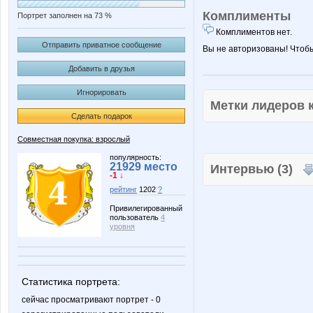
Комплименты
Портрет заполнен на 73 %
Комплиментов нет.
Отправить приватное сообщение
Вы не авторизованы! Чтоб
Добавить в друзья
Игнорировать
Метки лидеров
Сделать подарок
Совместная покупка: взрослый
популярность:
21929 место
Интервью (3)
-1 ↓
рейтинг
1202
?
Привилегированный
пользователь
4
уровня
Статистика портрета:
сейчас просматривают портрет - 0